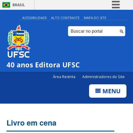
BRASIL
Simplifique!
ACESSIBILIDADE
ALTO CONTRASTE
MAPA DO SITE
Comunica BR
Participe
Acesso à informação
Legislação
40 anos Editora UFSC
Canais
Área Restrita
Administradores do Site
MENU
Livro em cena